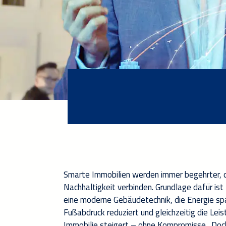
Smarte Immobilien werden immer begehrter, d
Nachhaltigkeit verbinden. Grundlage dafür ist
eine
moderne
Gebäudetechnik
, die
Energie
sp
Fußabdruc
k
reduzier
t
und
gleichzeitig die
Leis
Immobilie
steiger
t
– ohne Kompromisse
.
Doch