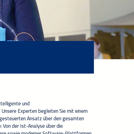
ntelligente
und
.
Unsere Experten
begleiten Sie
mit einem
ngesteuerten Ansatz
ü
ber den gesamten
e
:
V
on der Ist-Analyse über die
are
sowie
moderner
Software-Plattformen