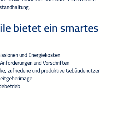
nstandhaltung.
le bietet ein smartes
issionen
und
Energie
kosten
Anforderungen und Vorschriften
lie, zufriedene und produktive Gebäudenutzer
rbeitgeberimage
debetrieb