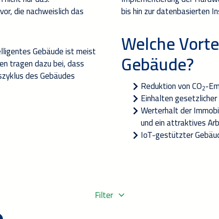
or, die nachweislich das
bis hin zur
datenbasierten
I
Welche Vortei
elligentes Gebäude ist meist
Gebäude
?
gen tragen dazu bei, dass
nszyklus des Gebäudes
Reduktion von
CO
-
Em
2
Einhalten
gesetzliche
r
Werterhalt der Immobi
und ein attraktives A
IoT-gestützter Gebäu
Filter