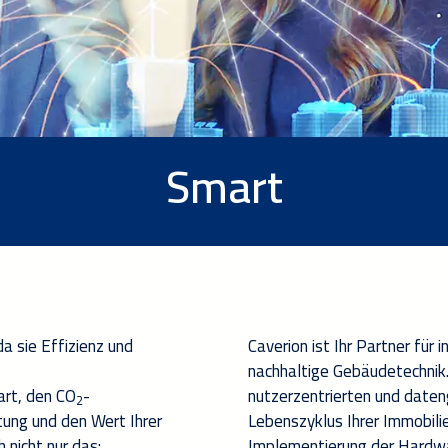
Smart
a sie Effizienz und
Caverion
ist Ihr Partner für
i
nachhaltige
Gebäudetechnik
ar
t
,
den
CO
-
nutzerzentrierten und date
2
tung
und den Wert Ihrer
Lebenszyklus
Ihrer Immobili
 nicht nur das:
Implementierung
der
Hardw