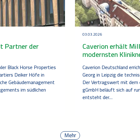
03.03.2026
t Partner der
Caverion erhält Mil
modernsten Klinikn
ler Black Horse Properties
Caverion Deutschland errich
tiers Deiker Höfe in
Georg in Leipzig die techn
nische Gebäudemanagement
Der Vertragswert mit dem ö
agements im südlichen
gGmbH beläuft sich auf run
entsteht der…
Mehr