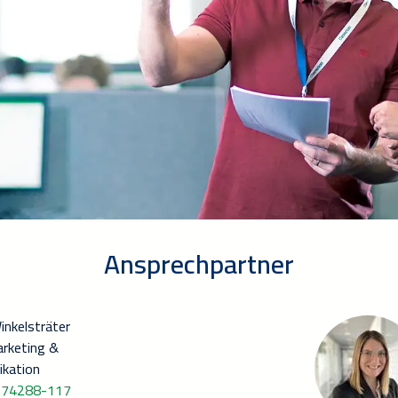
Ansprechpartner
inkelsträter
arketing &
kation
374288-117