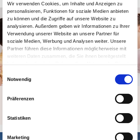
Wir verwenden Cookies, um Inhalte und Anzeigen zu
personalisieren, Funktionen für soziale Medien anbieten
zu können und die Zugriffe auf unsere Website zu
analysieren. Außerdem geben wir Informationen zu Ihrer
Verwendung unserer Website an unsere Partner für
soziale Medien, Werbung und Analysen weiter. Unsere
Partner führen diese Informationen möglicherweise mit
weiteren Daten zusammen, die Sie ihnen bereitgestellt
haben oder die sie im Rahmen Ihrer Nutzung der Dienste
gesammelt haben. Sie können Ihre Zustimmung zur
Einwilligungsauswahl
Cookie-Erklärung
auf unserer Website jederzeit ändern
Notwendig
oder widerrufen.
Design & Build
Präferenzen
Wir bieten fachkundige Beratung und unabhängige Planung
zusammen mit Erfahrung in der Ausführung.…
Statistiken
Marketing