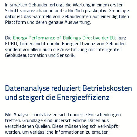
In smarten Gebäuden erfolgt d
ie Wartung in einem ersten
Schritt vorausschauend und schließlich präskriptiv. Grundlage
dafür ist das Sammeln von Gebäudedaten auf einer digitalen
Plattform und deren
genaue
Auswertung.
Die
Energy Performance
of
Buildings
Directive
der EU
, kurz
EPBD,
fördert
nicht nur die
E
nergieeffizienz von Gebäuden,
sondern vor allem auch die Ausstattung mit intelligenter
Gebäudeautomation
und S
ensorik
.
Datenanalyse reduziert Betriebskosten
un
d steigert die Energieeffizienz
Mit Analyse-Tools lassen sic
h fundierte Entscheidungen
treffen.
Grundlage sind unterschiedliche Daten a
us
verschiedenen Quellen.
Diese müssen logisch verknüpft
werden, um
verlässliche Informationen zu e
rhalten.