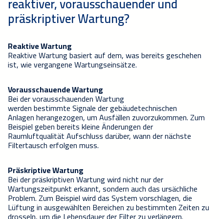
reakti
ver, vorausschauender und
präskriptiver Wartung?
Reaktive Wartung
Reaktive Wartung basiert
auf dem, was bereits geschehen
ist
, wie
vergangene Wartungseinsätze.
Vorausschauende Wartung
Bei der vorausschauenden Wartung
w
erden
bestimmte
Signale der gebäudetechnischen
Anlagen
herangezogen
, um Ausfällen zuvorzukommen.
Zum
Beispiel
geben
bereits kleine Änderungen der
Raumluftqualität Aufschluss d
arüber, wann der nächste
Filtertausch erfolgen muss.
Präskriptive Wartung
Bei der präskriptiven Wartung w
ird nicht nur der
Wartungszeitpunkt erkannt, sondern auch das ursächliche
Problem.
Zum Beispiel wird das System vorschlagen, die
Lüftung in a
usgewählten Bereichen zu bestimmten Zeiten zu
drosseln, um die Lebensdauer der Filter zu verlängern.