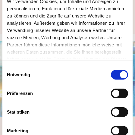
Wir verwenden Cookies, um Inhalte und Anzeigen zu
Fernüberwachung
personalisieren, Funktionen für soziale Medien anbieten
Das Betreiben von Gebäuden wird deutlich effizienter,
zu können und die Zugriffe auf unsere Website zu
kostengünstiger und umweltfreundlicher.
analysieren. Außerdem geben wir Informationen zu Ihrer
Verwendung unserer Website an unsere Partner für
soziale Medien, Werbung und Analysen weiter. Unsere
Partner führen diese Informationen möglicherweise mit
weiteren Daten zusammen, die Sie ihnen bereitgestellt
haben oder die sie im Rahmen Ihrer Nutzung der Dienste
gesammelt haben. Sie können Ihre Zustimmung zur
Einwilligungsauswahl
Cookie-Erklärung
auf unserer Website jederzeit ändern
Notwendig
oder widerrufen.
Präferenzen
Statistiken
Gebäudeautomation
Marketing