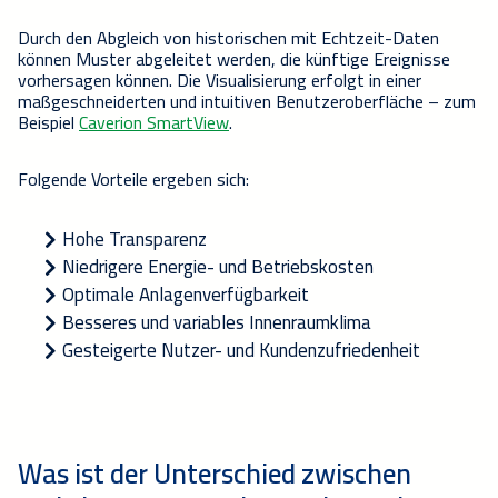
Durch den
Abgleich von
historischen
mit Echtzeit-Daten
können Muster abgeleitet werden, die künftige Ereignisse
vorhersagen können. Die Visualisierung erfolgt in einer
maßgeschneiderten und intuitiven Benutzeroberfläche –
zum
Beispiel
Caverion
SmartView
.
Folgende
Vorteile
ergeben
sich
:
H
ohe
Transparenz
Niedrigere
Energie
- und
Betriebskosten
Optimale
Anlagenverfügbarkeit
Besseres
und variables
Innenraumklima
Gesteigerte
Nutzer
- und
Kunden
zufriedenheit
Was ist der Unterschied zwischen