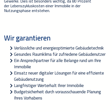
Gewerke.
Dies ist besonders wichtig, da 80 Prozent
der
Lebenszykluskosten einer Immobilie in der
Nutzungsphase
entstehen
.
Wir garantieren
Verlässliche und energieopti
mi
erte Gebäudetechnik
Gesundes Raumklima für zufriedene G
ebäudenutzer
Ein
Ansprechpartner
für alle B
elange rund um Ihre
Immobilie
Einsatz neuer digitaler Lösungen für
eine
effiziente
Gebäudenutzung
Langfristige
r
Werterhalt Ihrer Immobilie
Budgetsicherheit durch vorausschauende Planung
Ihres Vorhabens