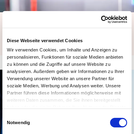
Effektiver Brandschutz mit modernen
Sprinkleranlagen
Erfahren Sie, wie moderne Sprinkleranlagen Ihr Gebäude vor
Diese Webseite verwendet Cookies
unkontrollierten Bränden schützen.…
Wir verwenden Cookies, um Inhalte und Anzeigen zu
personalisieren, Funktionen für soziale Medien anbieten
zu können und die Zugriffe auf unsere Website zu
analysieren. Außerdem geben wir Informationen zu Ihrer
Verwendung unserer Website an unsere Partner für
soziale Medien, Werbung und Analysen weiter. Unsere
Partner führen diese Informationen möglicherweise mit
weiteren Daten zusammen, die Sie ihnen bereitgestellt
haben oder die sie im Rahmen Ihrer Nutzung der Dienste
gesammelt haben. Sie können Ihre Zustimmung zur
Einwilligungsauswahl
Cookie-Erklärung
auf unserer Website jederzeit ändern
Notwendig
oder widerrufen.