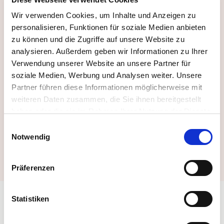
German
Wir verwenden Cookies, um Inhalte und Anzeigen zu
personalisieren, Funktionen für soziale Medien anbieten
zu können und die Zugriffe auf unsere Website zu
Mit dem Absenden dieses Formulars
analysieren. Außerdem geben wir Informationen zu Ihrer
stimmen Sie unseren
AGBs
zu.
Verwendung unserer Website an unsere Partner für
soziale Medien, Werbung und Analysen weiter. Unsere
Partner führen diese Informationen möglicherweise mit
weiteren Daten zusammen, die Sie ihnen bereitgestellt
haben oder die sie im Rahmen Ihrer Nutzung der Dienste
gesammelt haben. Sie können Ihre Zustimmung zur
Einwilligungsauswahl
Cookie-Erklärung
auf unserer Website jederzeit ändern
Notwendig
Abonnieren
oder widerrufen.
Präferenzen
Statistiken