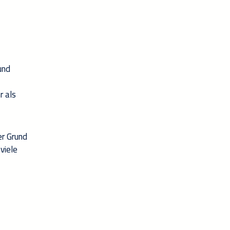
und
r als
er Grund
viele