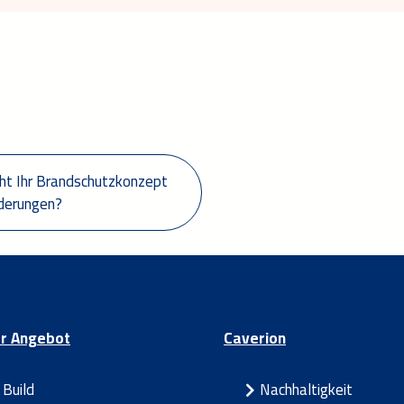
rderungen?
r Angebot
Caverion
Build
Nachhaltigkeit