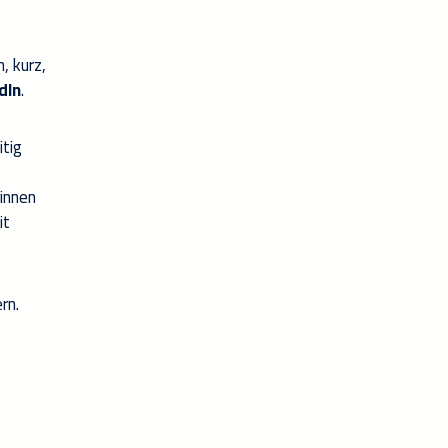
, kurz,
dIn
.
itig
rinnen
it
rn.