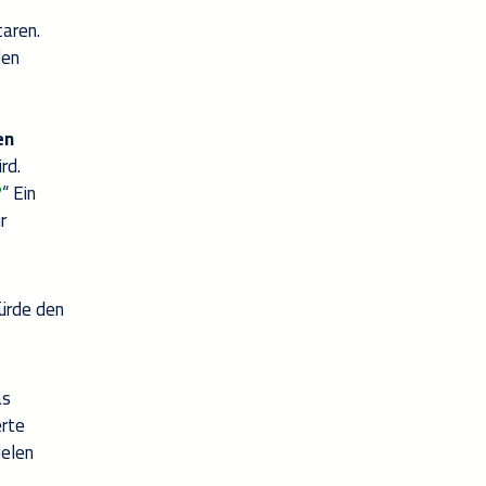
taren.
den
en
rd.
?
“ Ein
r
würde den
as
erte
ielen