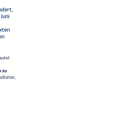
ndert,
 Juni
exten
on
lautet
n zu
alitäten,