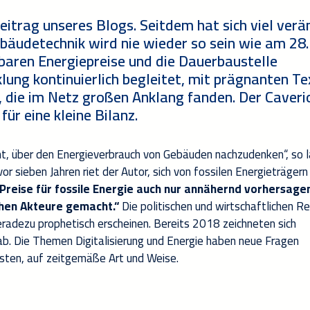
Beitrag unseres Blogs.
Seitdem hat sich viel verä
ebäudetechnik wird nie wieder so sein wie am 28.
baren Energiepreise und die Dauerbaustelle
klung kontinuierlich begleitet, mit prägnanten T
 die im Netz großen Anklang fanden. Der Caveri
für eine kleine Bilanz.
hnt, über den Energieverbrauch von Gebäuden nachzudenken“, so 
or sieben Jahren riet der Autor, sich von fossilen Energieträgern
 Preise für fossile Energie auch nur annähernd vorhersage
chen Akteure gemacht.“
Die politischen und wirtschaftlichen Re
eradezu prophetisch erscheinen. Bereits 2018 zeichneten sich
ab. Die Themen Digitalisierung und Energie haben neue Fragen
sten, auf zeitgemäße Art und Weise.