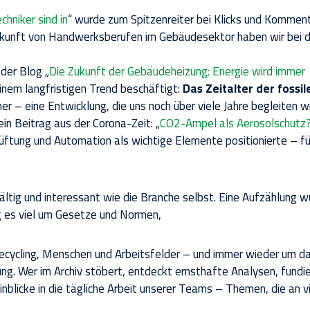
hniker sind in
“ wurde zum Spitzenreiter bei Klicks und Kommen
kunft von Handwerksberufen im Gebäudesektor haben wir bei 
der Blog „
Die Zukunft der Gebäudeheizung: Energie wird immer
einem langfristigen Trend beschäftigt:
Das Zeitalter der fossil
her – eine Entwicklung, die uns noch über viele Jahre begleiten wi
in Beitrag aus der Corona-Zeit: „
CO2-Ampel als Aerosolschutz
Lüftung und Automation als wichtige Elemente positionierte – fü
ltig und interessant wie die Branche selbst. Eine Aufzählung 
g es viel um Gesetze und Normen,
 Recycling, Menschen und Arbeitsfelder – und immer wieder um d
ng. Wer im Archiv stöbert, entdeckt ernsthafte Analysen, fundi
licke in die tägliche Arbeit unserer Teams – Themen, die an v