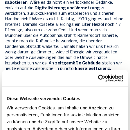
sabotieren
. Wäre es da nicht ein verlockender Gedanke,
einfach auf die
Digitalisierung und Vernetzung
zu
verzichten, zurückzukehren zum etablierten und sicheren
Handbetrieb? Wäre es nicht. Richtig, 1970 ging es auch ohne
Internet. Damals kostete allerdings ein Liter Heizöl noch 17
Pfennige, also um die zehn Cent. Und wenn man sich
München über die Autobahnausfahrt Ramersdorf näherte,
konnte man die Rußwolke bewundern, die über der
Landeshauptstadt waberte. Damals haben wir uns herzlich
wenig darum gekümmert, wieviel Energie wir vergeudeten
oder welche Auswirkungen das auf die Umwelt hatte.
Inzwischen tun wir es: An
zeitgemäße Gebäude
stellen wir
heute enorme Ansprüche, in puncto
Energieeffizienz
,
Emission und Funktionalität
– Ansprüche, die eben nur mit
digitalisierten und intelligenten Gebäudeinfrastrukturen
zu erfüllen sind.
Heute geht’s eben nicht mehr
Diese Webseite verwendet Cookies
ohne …
Wir verwenden Cookies, um Inhalte und Anzeigen zu
personalisieren, Funktionen für soziale Medien anbieten
zu können und die Zugriffe auf unsere Website zu
… und niemand würde die Internet-Verbindung seines PCs
analysieren. Außerdem geben wir Informationen zu Ihrer