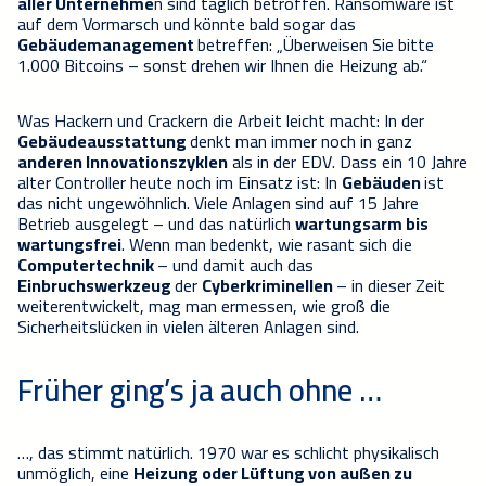
aller Unternehme
n sind täglich betroffen. Ransomware ist
auf dem Vormarsch und könnte bald sogar das
Gebäudemanagement
betreffen: „Überweisen Sie bitte
1.000 Bitcoins – sonst drehen wir Ihnen die Heizung ab.“
Was Hackern und Crackern die Arbeit leicht macht: In der
Gebäudeausstattung
denkt man immer noch in ganz
anderen Innovationszyklen
als in der EDV. Dass ein 10 Jahre
alter Controller heute noch im Einsatz ist: In
Gebäuden
ist
das nicht ungewöhnlich. Viele Anlagen sind auf 15 Jahre
Betrieb ausgelegt – und das natürlich
wartungsarm bis
wartungsfrei
. Wenn man bedenkt, wie rasant sich die
Computertechnik
– und damit auch das
Einbruchswerkzeug
der
Cyberkriminellen
– in dieser Zeit
weiterentwickelt, mag man ermessen, wie groß die
Sicherheitslücken in vielen älteren Anlagen sind.
Früher ging’s ja auch ohne …
…, das stimmt natürlich. 1970 war es schlicht physikalisch
unmöglich, eine
Heizung oder Lüftung von außen zu