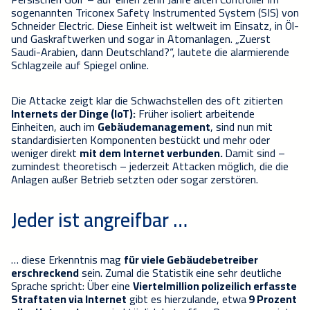
sogenannten Triconex Safety Instrumented System (SIS) von
Schneider Electric. Diese Einheit ist weltweit im Einsatz, in Öl-
und Gaskraftwerken und sogar in Atomanlagen. „Zuerst
Saudi-Arabien, dann Deutschland?“, lautete die alarmierende
Schlagzeile auf Spiegel online.
Die Attacke zeigt klar die Schwachstellen des oft zitierten
Internets der Dinge (IoT):
Früher isoliert arbeitende
Einheiten, auch im
Gebäudemanagement
, sind nun mit
standardisierten Komponenten bestückt und mehr oder
weniger direkt
mit dem Internet verbunden.
Damit sind –
zumindest theoretisch – jederzeit Attacken möglich, die die
Anlagen außer Betrieb setzten oder sogar zerstören.
Jeder ist angreifbar …
… diese Erkenntnis mag
für viele Gebäudebetreiber
erschreckend
sein. Zumal die Statistik eine sehr deutliche
Sprache spricht: Über eine
Viertelmillion polizeilich erfasste
Straftaten via Internet
gibt es hierzulande, etwa
9 Prozent