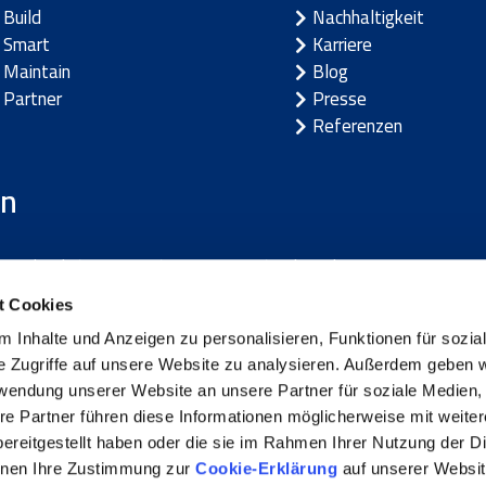
Build
Nachhaltigkeit
Smart
Karriere
Maintain
Blog
Partner
Presse
Referenzen
rn
Lettland
/
Litauen
/
Norwegen
/
Schweden
t Cookies
 Inhalte und Anzeigen zu personalisieren, Funktionen für sozia
e Zugriffe auf unsere Website zu analysieren. Außerdem geben w
rwendung unserer Website an unsere Partner für soziale Medien
ungen
|
Datenschutzerklärung
|
Cookie-Hinweis
|
Haftungsaussc
re Partner führen diese Informationen möglicherweise mit weite
ereitgestellt haben oder die sie im Rahmen Ihrer Nutzung der D
nnen Ihre Zustimmung zur
Cookie-Erklärung
auf unserer Websit