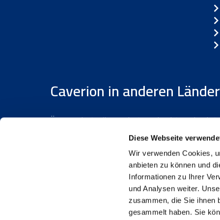
Caverion in anderen Lände
Österreich
/
Dänemark
/
Finnland
/
Estland
/
Diese Webseite verwende
Wir verwenden Cookies, um
anbieten zu können und di
Informationen zu Ihrer Ve
© 2026 Caverion Corporation
Nutzungsbeding
und Analysen weiter. Unse
zusammen, die Sie ihnen b
gesammelt haben. Sie kö