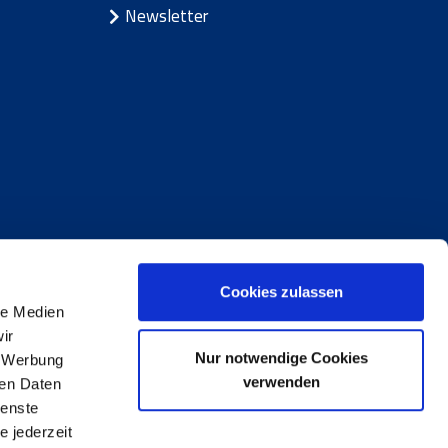
Newsletter
Cookies zulassen
le Medien
ir
Nur notwendige Cookies
, Werbung
hluss
|
Bedenken äußern
|
Impressum
verwenden
ren Daten
ienste
e jederzeit