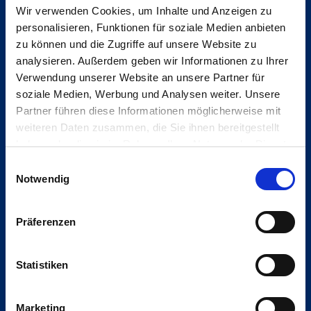
Wir verwenden Cookies, um Inhalte und Anzeigen zu
personalisieren, Funktionen für soziale Medien anbieten
zu können und die Zugriffe auf unsere Website zu
analysieren. Außerdem geben wir Informationen zu Ihrer
Unser Angebot
Verwendung unserer Website an unsere Partner für
soziale Medien, Werbung und Analysen weiter. Unsere
Partner führen diese Informationen möglicherweise mit
Build
weiteren Daten zusammen, die Sie ihnen bereitgestellt
Smart
haben oder die sie im Rahmen Ihrer Nutzung der Dienste
Maintain
gesammelt haben. Sie können Ihre Zustimmung zur
Partner
Einwilligungsauswahl
Cookie-Erklärung
auf unserer Website jederzeit ändern
Notwendig
oder widerrufen.
Präferenzen
Caverion
Statistiken
Nachhaltigkeit
Karriere
Marketing