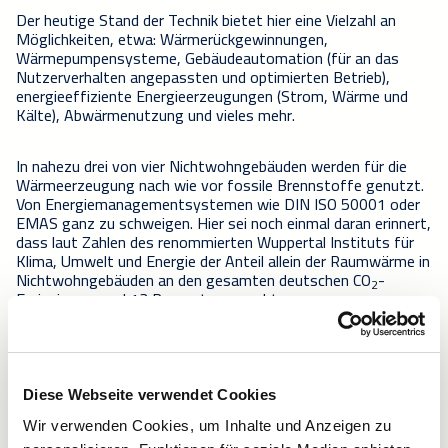
Der heutige Stand der Technik bietet hier eine Vielzahl an
Möglichkeiten, etwa: Wärmerückgewinnungen,
Wärmepumpensysteme, Gebäudeautomation (für an das
Nutzerverhalten angepassten und optimierten Betrieb),
energieeffiziente Energieerzeugungen (Strom, Wärme und
Kälte), Abwärmenutzung und vieles mehr.
In nahezu drei von vier Nichtwohngebäuden werden für die
Wärmeerzeugung nach wie vor fossile Brennstoffe genutzt.
Von Energiemanagementsystemen wie DIN ISO 50001 oder
EMAS ganz zu schweigen. Hier sei noch einmal daran erinnert,
dass laut Zahlen des renommierten Wuppertal Instituts für
Klima, Umwelt und Energie der Anteil allein der Raumwärme in
Nichtwohngebäuden an den gesamten deutschen CO
-
2
Emissionen rund 13 Prozent ausmacht.
Auf dem Erreichten weiter aufbauen
Diese Webseite verwendet Cookies
Der Gebäudesektor trägt mit seinem Anteil von rund 30
Prozent an den Gesamtemissionen maßgeblich zur Erreichung
Wir verwenden Cookies, um Inhalte und Anzeigen zu
der Klimaschutzziele bei. Einiges wurde bereits erreicht. Auch